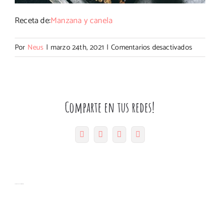
Receta de:
Manzana y canela
en
Por
Neus
|
marzo 24th, 2021
|
Comentarios desactivados
Galletas
de
avena,
plátano
Comparte en tus redes!
y
coco
Facebook
Twitter
Pinterest
Correo
con
electrónico
Thermom
Artículos relacionados