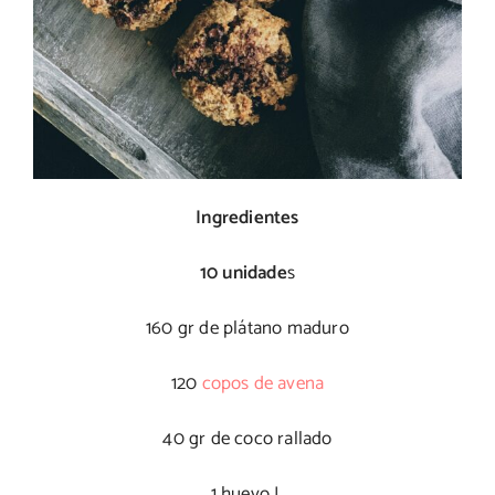
Ingredientes
10 unidade
s
160 gr de plátano maduro
120
copos de avena
40 gr de coco rallado
1 huevo L