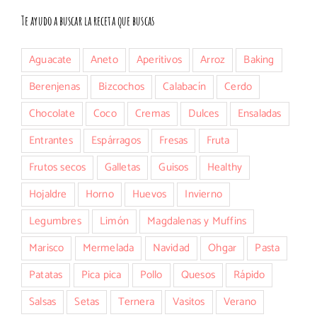
Te ayudo a buscar la receta que buscas
Aguacate
Aneto
Aperitivos
Arroz
Baking
Berenjenas
Bizcochos
Calabacín
Cerdo
Chocolate
Coco
Cremas
Dulces
Ensaladas
Entrantes
Espárragos
Fresas
Fruta
Frutos secos
Galletas
Guisos
Healthy
Hojaldre
Horno
Huevos
Invierno
Legumbres
Limón
Magdalenas y Muffins
Marisco
Mermelada
Navidad
Ohgar
Pasta
Patatas
Pica pica
Pollo
Quesos
Rápido
Salsas
Setas
Ternera
Vasitos
Verano