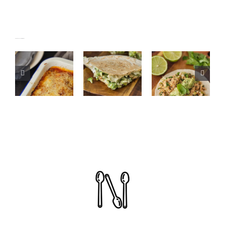
🥦
🌮 Tacos
Quesadilla
de atún
Lasaña de
de brócoli
con
Artículos relacionados
calabacín
y queso:
aguacate:
con atún
rápida,
rápidos,
y verduras
crujiente
frescos y
y
llenos de
saludable
sabor