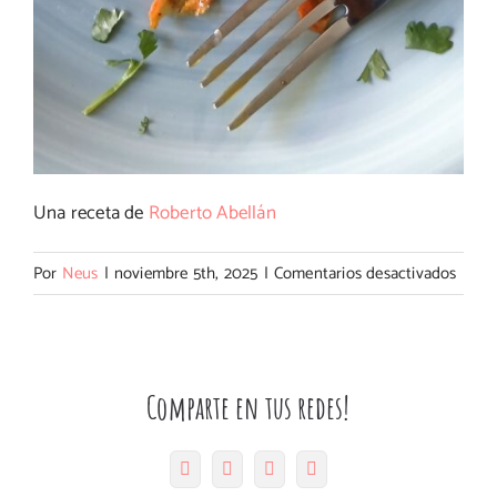
Una receta de
Roberto Abellán
en
Por
Neus
|
noviembre 5th, 2025
|
Comentarios desactivados
Nidos
de
zanah
con
Comparte en tus redes!
huev
Facebook
Twitter
Pinterest
Correo
electrónico