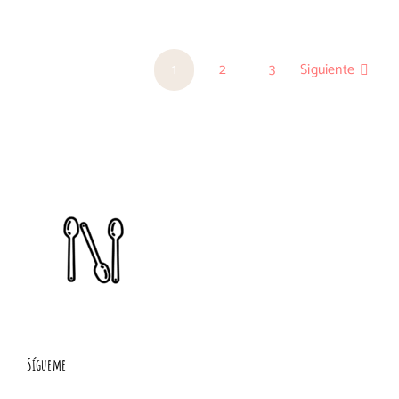
con
bonito
y
1
2
3
Siguiente
tomates
semisec
en
aceite
con
Sígueme