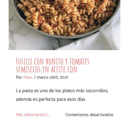
Fusilli con bonito y tomates
semisecos en aceite con
Por
Neus
|
marzo 29th, 2021
La pasta es uno de los platos más socorridos,
además es perfecta para esos días
en
Más información
Comentarios desactivados
Fusilli