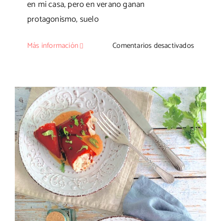
en mi casa, pero en verano ganan
protagonismo, suelo
en
Más información
Comentarios desactivados
Empana
de
bonito
con
huevo
Pimientos del piquillo rellenos de arroz