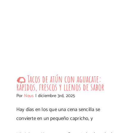
🌮 Tacos de atún con aguacate: rápidos,
frescos y llenos de sabor
🌮 Tacos de atún con aguacate:
rápidos, frescos y llenos de sabor
Por
Neus
|
diciembre 3rd, 2025
Hay días en los que una cena sencilla se
convierte en un pequeño capricho, y