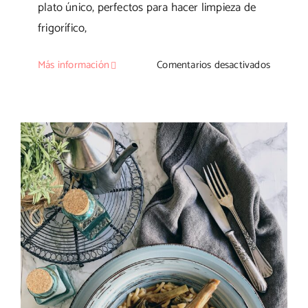
plato único, perfectos para hacer limpieza de
frigorífico,
en
Más información
Comentarios desactivados
Fideos
a
la
cazuela
con
salchich
trufadas
y
alcachof
Fideos a la cazuela con conejo y