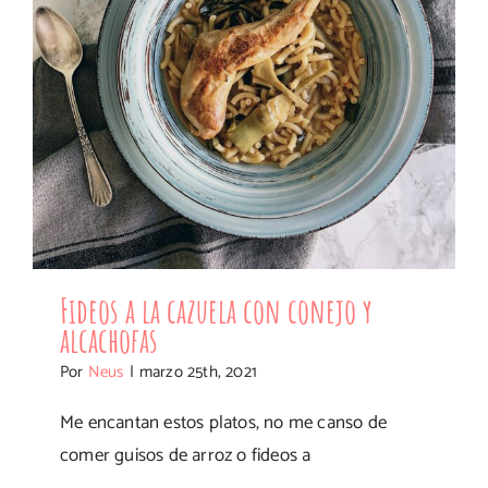
alcachofas
Fideos a la cazuela con conejo y
alcachofas
Por
Neus
|
marzo 25th, 2021
Me encantan estos platos, no me canso de
comer guisos de arroz o fideos a