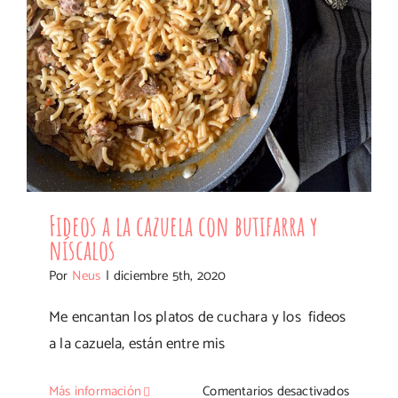
Fideos a la cazuela con butifarra y
níscalos
Por
Neus
|
diciembre 5th, 2020
Me encantan los platos de cuchara y los fideos
a la cazuela, están entre mis
en
Más información
Comentarios desactivados