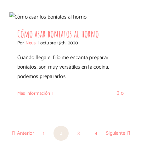
de
boniatos
Cómo asar boniatos al horno
asados
al
Cómo asar boniatos al horno
horno
Por
Neus
|
octubre 19th, 2020
Cuando llega el frío me encanta preparar
boniatos, son muy versátiles en la cocina,
podemos prepararlos
Más información
0
Anterior
1
2
3
4
Siguiente