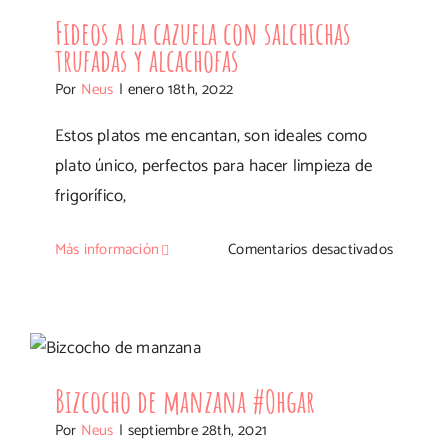
Fideos a la cazuela con salchichas
trufadas y alcachofas
Por
Neus
|
enero 18th, 2022
Estos platos me encantan, son ideales como
plato único, perfectos para hacer limpieza de
frigorífico,
en
Más información
Comentarios desactivados
Fideos
a
la
Bizcocho de manzana #Ohgar
cazuela
con
Bizcocho de manzana #Ohgar
salchich
Por
Neus
|
septiembre 28th, 2021
trufadas