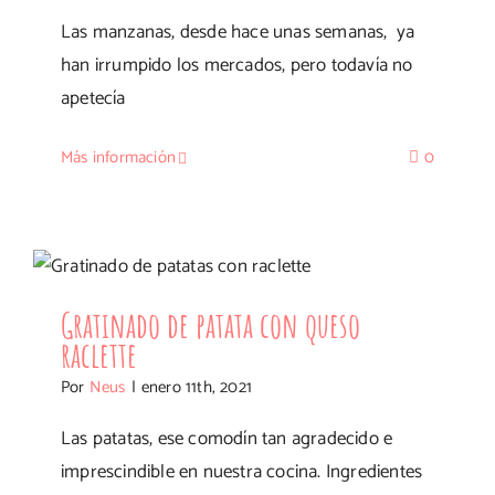
y
Las manzanas, desde hace unas semanas, ya
alcachof
han irrumpido los mercados, pero todavía no
apetecía
Más información
0
Gratinado de patata con queso raclette
Gratinado de patata con queso
raclette
Por
Neus
|
enero 11th, 2021
Las patatas, ese comodín tan agradecido e
imprescindible en nuestra cocina. Ingredientes