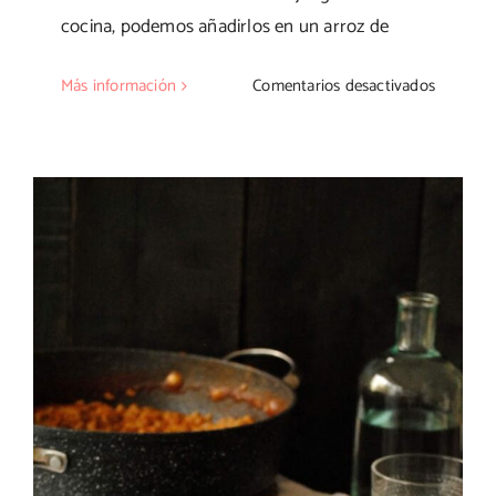
cocina, podemos añadirlos en un arroz de
en
Más información
Comentarios desactivados
Calamarc
enceboll