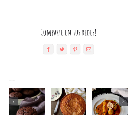
Comparte en tus redes!
Facebook
Twitter
Pinterest
Correo
electrónico
Muffins
Bizcocho
Artículos relacionados
de
Calamares
con nata
chocolate
mar y
con
súper
montaña
Thermomix
esponjosos
No hay comentarios