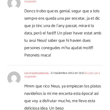
responder
Doncs trobo que es genial, segur que a tots
sempre ens queda una per encetar, ja et dic
que jo tinc una de l´any passat, miraré la
data, però el faré!!! Un plaer haver estat amb
tu avui Neus! saber que hi havien dues
persones conegudes m´ha ajudat molt!!!
Petonets maca!
cocinandosabores
27 noviembre 2012 en 13:12
Accede para
responder
Mmm que rico Neus, ya empiezan los platos
navideños ¡a mi me encanta esta época! así
que voy a disfrutar mucho, me llevo esta
deliciosa idea. Un beso