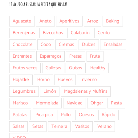
Te ayudo a buscar la receta que buscas
Aguacate
Aneto
Aperitivos
Arroz
Baking
Berenjenas
Bizcochos
Calabacín
Cerdo
Chocolate
Coco
Cremas
Dulces
Ensaladas
Entrantes
Espárragos
Fresas
Fruta
Frutos secos
Galletas
Guisos
Healthy
Hojaldre
Horno
Huevos
Invierno
Legumbres
Limón
Magdalenas y Muffins
Marisco
Mermelada
Navidad
Ohgar
Pasta
Patatas
Pica pica
Pollo
Quesos
Rápido
Salsas
Setas
Ternera
Vasitos
Verano