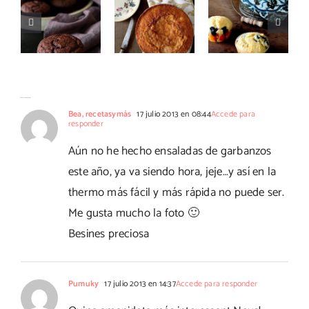
con nata
chocolate
arándanos
con
súper
con
Thermomix
esponjosos
Thermomix
No hay comentarios
Bea, recetasymás
17 julio 2013 en 08:44
Accede para
responder
Aún no he hecho ensaladas de garbanzos
este año, ya va siendo hora, jeje…y así en la
thermo más fácil y más rápida no puede ser.
Me gusta mucho la foto 🙂
Besines preciosa
Pumuky
17 julio 2013 en 14:37
Accede para responder