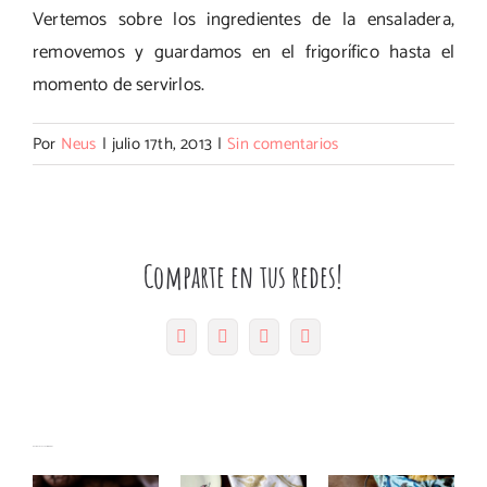
Vertemos sobre los ingredientes de la ensaladera,
removemos y guardamos en el frigorífico hasta el
momento de servirlos.
Por
Neus
|
julio 17th, 2013
|
Sin comentarios
Comparte en tus redes!
Facebook
Twitter
Pinterest
Correo
electrónico
Muffins
Magdalenas
Bizcocho
Artículos relacionados
de
de mató y