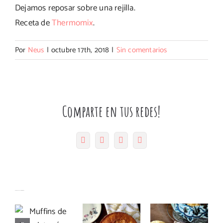
Dejamos reposar sobre una rejilla.
Receta de
Thermomix
.
Por
Neus
|
octubre 17th, 2018
|
Sin comentarios
Comparte en tus redes!
Facebook
Twitter
Pinterest
Correo
electrónico
Muffins
Magdalenas
Bizcocho
Artículos relacionados
de
de mató y
con nata