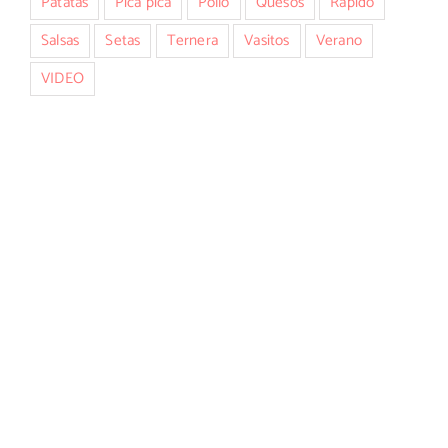
Patatas
Pica pica
Pollo
Quesos
Rápido
Salsas
Setas
Ternera
Vasitos
Verano
VIDEO