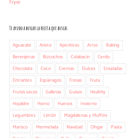
Te ayudo a buscar la receta que buscas
Aguacate
Aneto
Aperitivos
Arroz
Baking
Berenjenas
Bizcochos
Calabacín
Cerdo
Chocolate
Coco
Cremas
Dulces
Ensaladas
Entrantes
Espárragos
Fresas
Fruta
Frutos secos
Galletas
Guisos
Healthy
Hojaldre
Horno
Huevos
Invierno
Legumbres
Limón
Magdalenas y Muffins
Marisco
Mermelada
Navidad
Ohgar
Pasta