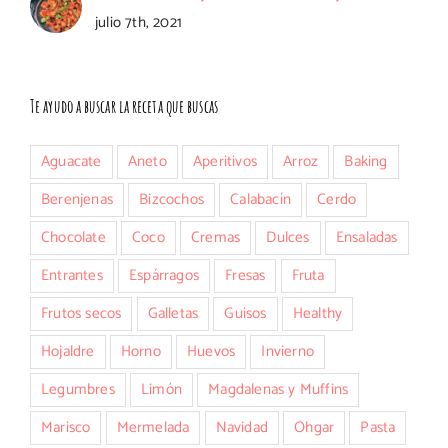
julio 7th, 2021
Te ayudo a buscar la receta que buscas
Aguacate
Aneto
Aperitivos
Arroz
Baking
Berenjenas
Bizcochos
Calabacín
Cerdo
Chocolate
Coco
Cremas
Dulces
Ensaladas
Entrantes
Espárragos
Fresas
Fruta
Frutos secos
Galletas
Guisos
Healthy
Hojaldre
Horno
Huevos
Invierno
Legumbres
Limón
Magdalenas y Muffins
Marisco
Mermelada
Navidad
Ohgar
Pasta