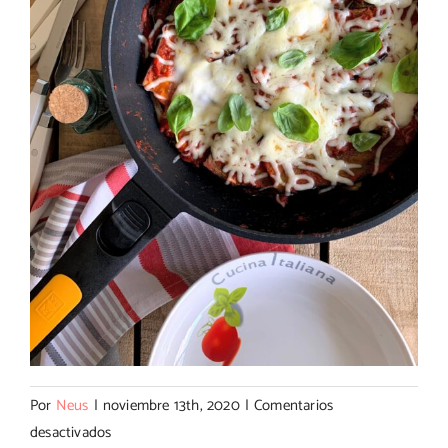
Por
Neus
|
noviembre 13th, 2020
|
Comentarios
en
desactivados