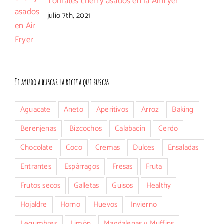
Tomates cherry asados en la Airfryer
julio 7th, 2021
Te ayudo a buscar la receta que buscas
Aguacate
Aneto
Aperitivos
Arroz
Baking
Berenjenas
Bizcochos
Calabacín
Cerdo
Chocolate
Coco
Cremas
Dulces
Ensaladas
Entrantes
Espárragos
Fresas
Fruta
Frutos secos
Galletas
Guisos
Healthy
Hojaldre
Horno
Huevos
Invierno
Legumbres
Limón
Magdalenas y Muffins