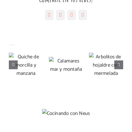
con
agua
Facebook
Twitter
Pinterest
Correo
electrónico
Arbolitos
Artículos relacionados
Quiche de
Calamares
de
morcilla y
mar y
hojaldre
manzana
montaña
con
mermelada