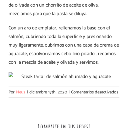
de olivada con un chorrito de aceite de oliva,
mezclamos para que la pasta se diluya.
Con un aro de emplatar, rellenamos la base con el
salmón, cubriendo toda la superficie y presionando
muy ligeramente, cubrimos con una capa de crema de
aguacate, espolvoreamos cebollino picado , regamos
con la mezcla de aceite y olivada y servimos.
en
Por
Neus
|
diciembre 17th, 2020
|
Comentarios desactivados
Tarta
de
salm
ahum
Comparte en tus redes!