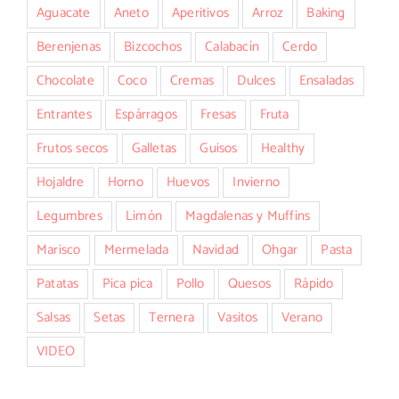
Aguacate
Aneto
Aperitivos
Arroz
Baking
Berenjenas
Bizcochos
Calabacín
Cerdo
Chocolate
Coco
Cremas
Dulces
Ensaladas
Entrantes
Espárragos
Fresas
Fruta
Frutos secos
Galletas
Guisos
Healthy
Hojaldre
Horno
Huevos
Invierno
Legumbres
Limón
Magdalenas y Muffins
Marisco
Mermelada
Navidad
Ohgar
Pasta
Patatas
Pica pica
Pollo
Quesos
Rápido
Salsas
Setas
Ternera
Vasitos
Verano
VIDEO