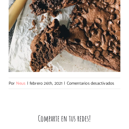
en
Por
Neus
|
febrero 26th, 2021
|
Comentarios desactivados
Brownie
especta
de
Dulces
Comparte en tus redes!
de