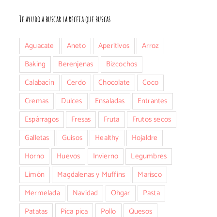
Te ayudo a buscar la receta que buscas
Aguacate
Aneto
Aperitivos
Arroz
Baking
Berenjenas
Bizcochos
Calabacín
Cerdo
Chocolate
Coco
Cremas
Dulces
Ensaladas
Entrantes
Espárragos
Fresas
Fruta
Frutos secos
Galletas
Guisos
Healthy
Hojaldre
Horno
Huevos
Invierno
Legumbres
Limón
Magdalenas y Muffins
Marisco
Mermelada
Navidad
Ohgar
Pasta
Patatas
Pica pica
Pollo
Quesos