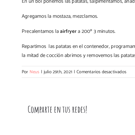
En un bol ponemos las patatas, salpimentamos, añadi
Agregamos la mostaza, mezclamos.
Precalentamos la
airfryer
a 200º 3 minutos.
Repartimos las patatas en el contenedor, programam
la mitad de cocción abrimos y removemos las patatas
en
Por
Neus
|
julio 29th, 2021
|
Comentarios desactivados
Pata
gajo
con
mos
Comparte en tus redes!
en
la
AirF