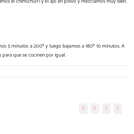
mos el chimichurri y el ajo en polvo y mezclamos muy bien.
os 5 minutos a 200º y luego bajamos a 180º 10 minutos. A
 para que se cocinen por igual.
tas
taza
Facebook
Twitter
Pinterest
Correo
electró
ryer