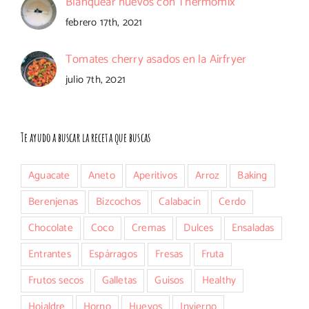
Blanquear huevos con Thermomix
febrero 17th, 2021
Tomates cherry asados en la Airfryer
julio 7th, 2021
Te ayudo a buscar la receta que buscas
Aguacate
Aneto
Aperitivos
Arroz
Baking
Berenjenas
Bizcochos
Calabacín
Cerdo
Chocolate
Coco
Cremas
Dulces
Ensaladas
Entrantes
Espárragos
Fresas
Fruta
Frutos secos
Galletas
Guisos
Healthy
Hojaldre
Horno
Huevos
Invierno