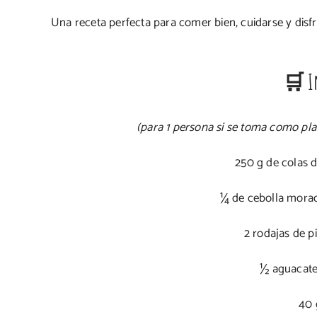
Una receta perfecta para comer bien, cuidarse y disfr
🛒 I
(para 1 persona si se toma como plat
250 g de colas 
¼ de cebolla morad
2 rodajas de p
½ aguacate
40 