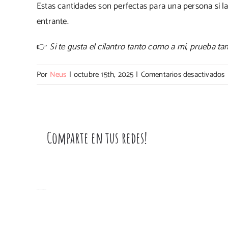
Estas cantidades son perfectas para una persona si l
entrante.
👉
Si te gusta el cilantro tanto como a mí, prueba t
Por
Neus
|
octubre 15th, 2025
|
Comentarios desactivados
E
l
Comparte en tus redes!
a
c
Artículos relacionados