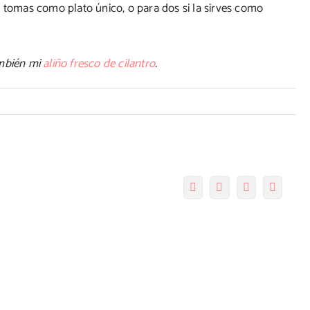
a tomas como plato único, o para dos si la sirves como
ambién mi
aliño fresco de cilantro
.
en
nsalada
de
angostinos
con
Facebook
Twitter
Pinterest
Correo
liño
electró
de
ilantro