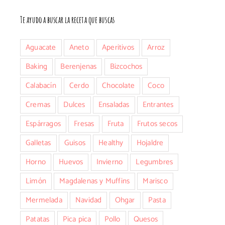
Te ayudo a buscar la receta que buscas
Aguacate
Aneto
Aperitivos
Arroz
Baking
Berenjenas
Bizcochos
Calabacín
Cerdo
Chocolate
Coco
Cremas
Dulces
Ensaladas
Entrantes
Espárragos
Fresas
Fruta
Frutos secos
Galletas
Guisos
Healthy
Hojaldre
Horno
Huevos
Invierno
Legumbres
Limón
Magdalenas y Muffins
Marisco
Mermelada
Navidad
Ohgar
Pasta
Patatas
Pica pica
Pollo
Quesos