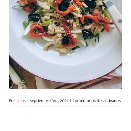
en
Por
Neus
|
septiembre 3rd, 2021
|
Comentarios desactivados
Ensal
de
pimie