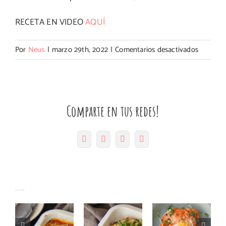
RECETA EN VIDEO
AQUÍ
en
Por
Neus
|
marzo 29th, 2022
|
Comentarios desactivados
Champiñ
estilo
oriental
Comparte en tus redes!
Facebook
Twitter
Pinterest
Correo
electrónico
Lasaña de
Artículos relacionados
Berenjena
Nidos de
calabacín