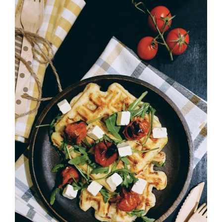
Gofre cheese #lacucharaazul