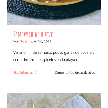
Sándwich de huevo
Por
Neus
|
julio 1st, 2022
Verano, fin de semana, pocas ganas de cocinar,
cenas informales, picnics en la playa o
en
Más información
Comentarios desactivados
Sándwic
de
huevo