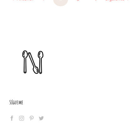
huevo
Sígueme