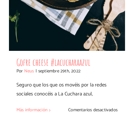
Gofre cheese #lacucharaazul
Por
Neus
|
septiembre 29th, 2022
Seguro que los que os movéis por la redes
sociales conocéis a La Cuchara azul,
en
Más información
Comentarios desactivados
Gofre
cheese
#lacucha