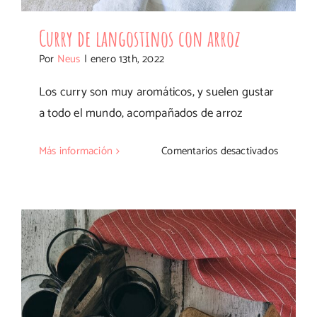
Curry de langostinos con arroz
Por
Neus
|
enero 13th, 2022
Los curry son muy aromáticos, y suelen gustar
a todo el mundo, acompañados de arroz
en
Más información
Comentarios desactivados
Curry
de
langosti
con
arroz