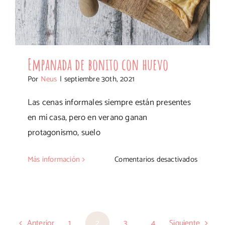
Empanada de bonito con huevo
Por
Neus
|
septiembre 30th, 2021
Las cenas informales siempre están presentes
en mi casa, pero en verano ganan
protagonismo, suelo
en
Más información
Comentarios desactivados
Empana
de
bonito
con
Anterior
1
2
3
4
Siguiente