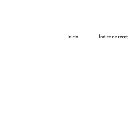
Saltar
al
contenido
Inicio
Índice de rece