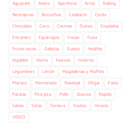
Aguacate
Aneto
Aperitivos
Arroz
Baking
Berenjenas
Bizcochos
Calabacín
Cerdo
Chocolate
Coco
Cremas
Dulces
Ensaladas
Entrantes
Espárragos
Fresas
Fruta
Frutos secos
Galletas
Guisos
Healthy
Hojaldre
Horno
Huevos
Invierno
Legumbres
Limón
Magdalenas y Muffins
Marisco
Mermelada
Navidad
Ohgar
Pasta
Patatas
Pica pica
Pollo
Quesos
Rápido
Salsas
Setas
Ternera
Vasitos
Verano
VIDEO