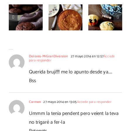
de
de mató y
con nata
chocolate
arándanos
con
súper
con
Thermomix
esponjosos
Thermomix
No hay comentarios
Dolores-MiGranDiversion
27 mayo 2014 en 12:57
Accede
para responder
Querida bruji!!!! me lo apunto desde ya…..
Bss
Carmen
27 mayo 2014 en 13:05
Accede para responder
Ummm la tenia pendent pero veient la teva
no trigaré a fer-la
Petonets