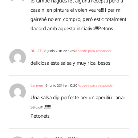
Jo també hagués fet alguna recepta però a
casa ni en pintura el volen veure!!! i per mi
gairebé no em compro, però estic totalment
dacord amb aquesta iniciativa!!!Petons
DULCE
6 junio 2011 en 12:19
Accede para responder
deliciosa esta salsa y muy rica, besos
Carmen
6 junio 2011 en 12:20
Accede para responder
Una salsa dip perfecte per un aperitiu i anar
sucant!!!!!!
Petonets