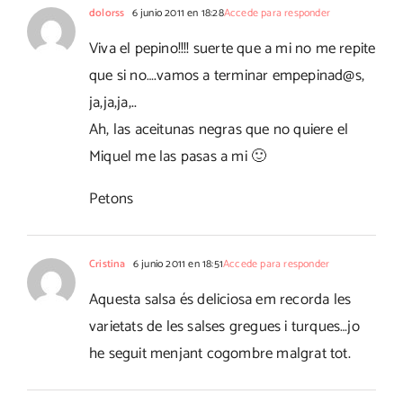
dolorss
6 junio 2011 en 18:28
Accede para responder
Viva el pepino!!!! suerte que a mi no me repite
que si no….vamos a terminar empepinad@s,
ja,ja,ja,..
Ah, las aceitunas negras que no quiere el
Miquel me las pasas a mi 🙂
Petons
Cristina
6 junio 2011 en 18:51
Accede para responder
Aquesta salsa és deliciosa em recorda les
varietats de les salses gregues i turques…jo
he seguit menjant cogombre malgrat tot.