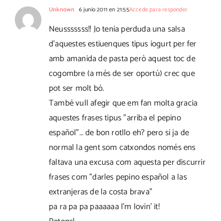
Unknown
6 junio 2011 en 21:55
Accede para responder
Neusssssss!! Jo tenia perduda una salsa
d'aquestes estiuenques tipus iogurt per fer
amb amanida de pasta però aquest toc de
cogombre (a més de ser oportú) crec que
pot ser molt bò.
També vull afegir que em fan molta gracia
aquestes frases tipus "arriba el pepino
español"… de bon rotllo eh? pero si ja de
normal la gent som catxondos només ens
faltava una excusa com aquesta per discurrir
frases com "darles pepino español a las
extranjeras de la costa brava"
pa ra pa pa paaaaaa I'm lovin' it!