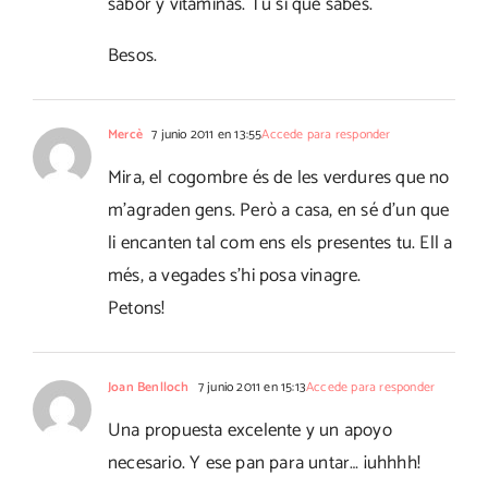
sabor y vitaminas. Tú si que sabes.
Besos.
Mercè
7 junio 2011 en 13:55
Accede para responder
Mira, el cogombre és de les verdures que no
m'agraden gens. Però a casa, en sé d'un que
li encanten tal com ens els presentes tu. Ell a
més, a vegades s'hi posa vinagre.
Petons!
Joan Benlloch
7 junio 2011 en 15:13
Accede para responder
Una propuesta excelente y un apoyo
necesario. Y ese pan para untar… ¡uhhhh!