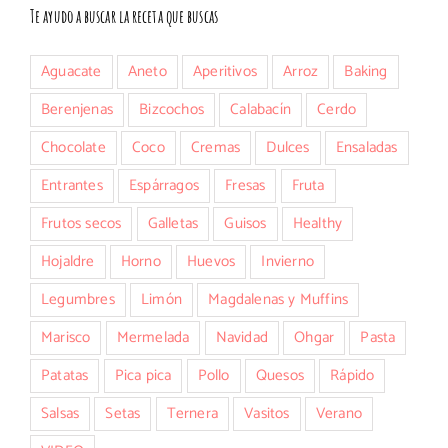
Te ayudo a buscar la receta que buscas
Aguacate
Aneto
Aperitivos
Arroz
Baking
Berenjenas
Bizcochos
Calabacín
Cerdo
Chocolate
Coco
Cremas
Dulces
Ensaladas
Entrantes
Espárragos
Fresas
Fruta
Frutos secos
Galletas
Guisos
Healthy
Hojaldre
Horno
Huevos
Invierno
Legumbres
Limón
Magdalenas y Muffins
Marisco
Mermelada
Navidad
Ohgar
Pasta
Patatas
Pica pica
Pollo
Quesos
Rápido
Salsas
Setas
Ternera
Vasitos
Verano