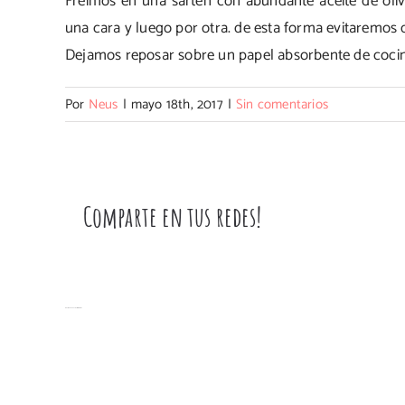
Freímos en una sartén con abundante aceite de oliv
una cara y luego por otra. de esta forma evitaremos 
Dejamos reposar sobre un papel absorbente de cocina
Por
Neus
|
mayo 18th, 2017
|
Sin comentarios
Comparte en tus redes!
Artículos relacionados