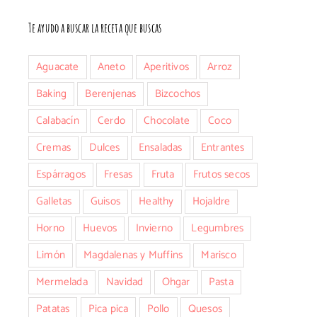
Te ayudo a buscar la receta que buscas
Aguacate
Aneto
Aperitivos
Arroz
Baking
Berenjenas
Bizcochos
Calabacín
Cerdo
Chocolate
Coco
Cremas
Dulces
Ensaladas
Entrantes
Espárragos
Fresas
Fruta
Frutos secos
Galletas
Guisos
Healthy
Hojaldre
Horno
Huevos
Invierno
Legumbres
Limón
Magdalenas y Muffins
Marisco
Mermelada
Navidad
Ohgar
Pasta
Patatas
Pica pica
Pollo
Quesos