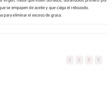
a virgen, hasta que estén dorados, dorándolos primero por
que se empapen de aceite y que caiga el rebozado.
 para eliminar el exceso de grasa.
Facebook
Twitter
Pinterest
Correo
electró