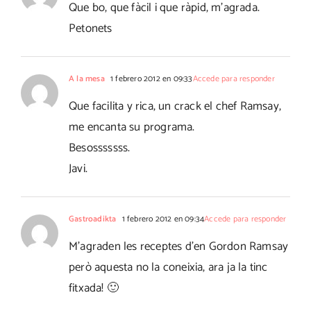
Que bo, que fàcil i que ràpid, m'agrada.
Petonets
A la mesa
1 febrero 2012 en 09:33
Accede para responder
Que facilita y rica, un crack el chef Ramsay,
me encanta su programa.
Besosssssss.
Javi.
Gastroadikta
1 febrero 2012 en 09:34
Accede para responder
M'agraden les receptes d'en Gordon Ramsay
però aquesta no la coneixia, ara ja la tinc
fitxada! 🙂