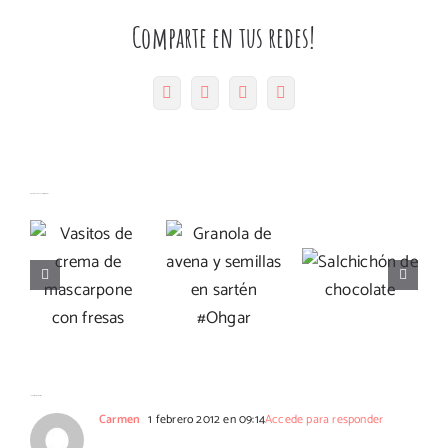
Comparte en tus redes!
Facebook
Twitter
Pinterest
Correo
electrónico
Granola
Artículos relacionados
Vasitos de
de avena y
Salchichón
crema de
semillas
de
mascarpone
en sartén
chocolate
con fresas
#Ohgar
56 Comentarios
Carmen
1 febrero 2012 en 09:14
Accede para responder