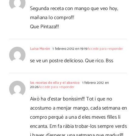
Segunda receta con mango que veo hoy,
mañana lo compro!!!
Que Pintaza!!!
Luisa Morón
1 febrero 2012 en 19:19
Accede para responder
se ve un postre delicioso. Que rico. Bss
las recetas de ella y el abanico
1 febrero 2012 en
20:26
Accede para responder
Això ha d'estar boníssim!!! Tot i que no
acostumo a menjar mango, cada setmana en
compro perquè a una d eles meves filles li
encanta. Em fa ràbia trobar-los sempre verds
i haver d'esperar una setmana que maduri!!!