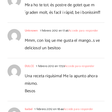
Mira ho te tot. és postre de gotet que m
´graden molt, és facil i ràpid, be i boníssim!!!
Unknown
1 febrero 2012 en 17:46
Accede para responder
Mmm, con loq ue me gusta el mango…s ve
delicioso! un besitoo
DULCE
1 febrero 2012 en 17:59
Accede para responder
Una receta riquísima! Me la apunto ahora
mismo.
Besos
Isabel
1 febrero 2012 en 18:44
Accede para responder