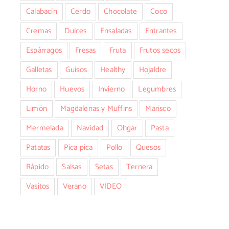
Calabacín
Cerdo
Chocolate
Coco
Cremas
Dulces
Ensaladas
Entrantes
Espárragos
Fresas
Fruta
Frutos secos
Galletas
Guisos
Healthy
Hojaldre
Horno
Huevos
Invierno
Legumbres
Limón
Magdalenas y Muffins
Marisco
Mermelada
Navidad
Ohgar
Pasta
Patatas
Pica pica
Pollo
Quesos
Rápido
Salsas
Setas
Ternera
Vasitos
Verano
VIDEO