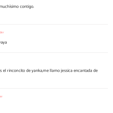
muchísimo contigo.
der
vaya
s el rinconcito de yanka,me llamo jessica encantada de
er