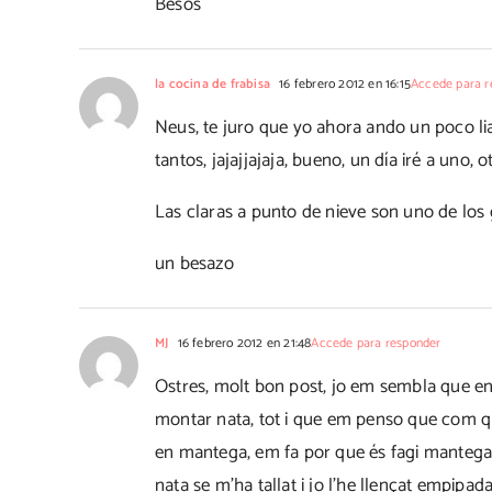
Besos
la cocina de frabisa
16 febrero 2012 en 16:15
Accede para r
Neus, te juro que yo ahora ando un poco liad
tantos, jajajjajaja, bueno, un día iré a uno, ot
Las claras a punto de nieve son uno de los
un besazo
MJ
16 febrero 2012 en 21:48
Accede para responder
Ostres, molt bon post, jo em sembla que enc
montar nata, tot i que em penso que com qu
en mantega, em fa por que és fagi manteg
nata se m'ha tallat i jo l'he llençat empip