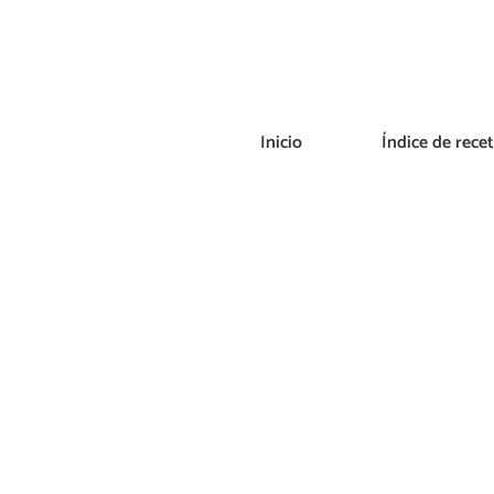
Saltar
al
contenido
Inicio
Índice de rece