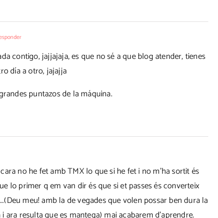
esponder
a contigo, jajjajaja, es que no sé a que blog atender, tienes
ro día a otro, jajajja
 grandes puntazos de la máquina.
ara no he fet amb TMX lo que si he fet i no m'ha sortit és
e lo primer q em van dir és que si et passes és converteix
a…(Deu meu! amb la de vegades que volen possar ben dura la
ada i ara resulta que es mantega) mai acabarem d'aprendre.