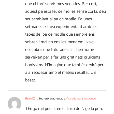
que el faré servir més vegades. Per cert,
aquest pa està fet de molles sense corfa, deu
ser semblant al pa de motlle. Fa unes
setmanes estava experimentant amb les
tapes del pa de motlle que sempre ens
sobren i mai no ens les mengem i vaig
descobrir que triturades al Thermomix
serveixen per a fer uns gratinats cruixents i
boníssims. M'imagine que també servirà per
a arrebossar amb el mateix resultat. Un
beset.
BeatriZ
7 febrero 2012 en 22:31
Accede para responder
TEngo mil post it en el libro de Nigella pero