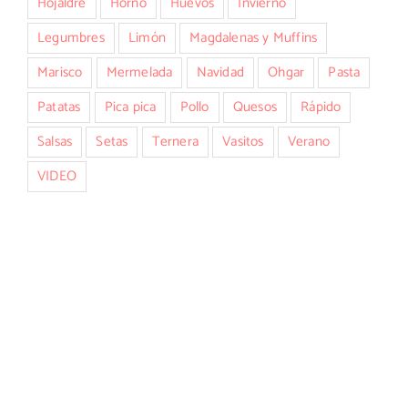
Hojaldre
Horno
Huevos
Invierno
Legumbres
Limón
Magdalenas y Muffins
Marisco
Mermelada
Navidad
Ohgar
Pasta
Patatas
Pica pica
Pollo
Quesos
Rápido
Salsas
Setas
Ternera
Vasitos
Verano
VIDEO