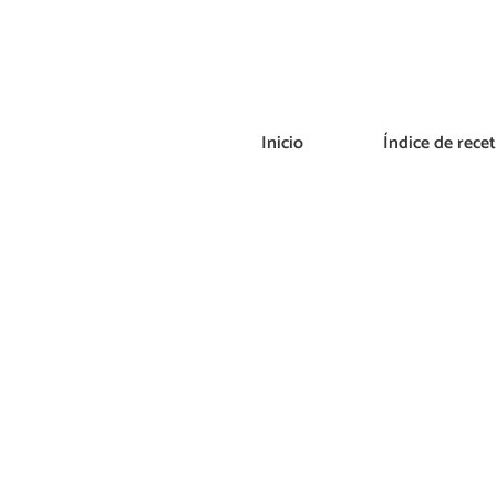
Saltar
al
contenido
Inicio
Índice de rece