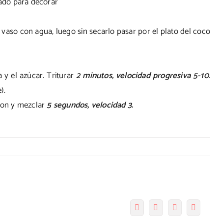
lado para decorar
 vaso con agua, luego sin secarlo pasar por el plato del coco
 y el azúcar. Triturar
2 minutos, velocidad progresiva 5-10
.
).
 ron y mezclar
5 segundos, velocidad 3.
Facebook
Twitter
Pinterest
Correo
electró