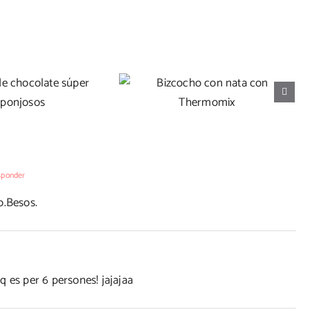
 de chocolate
Bizcocho con nata con
 esponjosos
Thermomix
sponder
o.Besos.
 q es per 6 persones! jajajaa