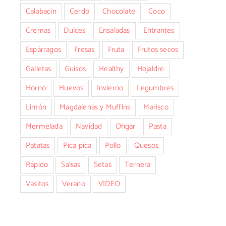
Calabacín
Cerdo
Chocolate
Coco
Cremas
Dulces
Ensaladas
Entrantes
Magdalenas de mató y
Espárragos
Fresas
Fruta
Frutos secos
Tortelloni c
arándanos con
Galletas
Guisos
Healthy
Hojaldre
espárragos y roq
Thermomix
Horno
Huevos
Invierno
Legumbres
Limón
Magdalenas y Muffins
Marisco
Mermelada
Navidad
Ohgar
Pasta
Patatas
Pica pica
Pollo
Quesos
Rápido
Salsas
Setas
Ternera
Vasitos
Verano
VIDEO