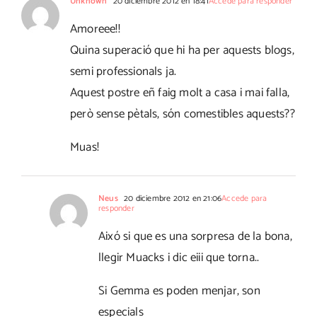
Unknown
20 diciembre 2012 en 18:41
Accede para responder
Amoreee!!
Quina superació que hi ha per aquests blogs,
semi professionals ja.
Aquest postre eñ faig molt a casa i mai falla,
però sense pètals, són comestibles aquests??
Muas!
Neus
20 diciembre 2012 en 21:06
Accede para
responder
Aixó si que es una sorpresa de la bona,
llegir Muacks i dic eiii que torna..
Si Gemma es poden menjar, son
especials