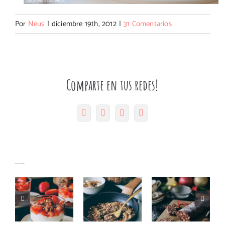
Por
Neus
|
diciembre 19th, 2012
|
31 Comentarios
Comparte en tus redes!
Facebook
Twitter
Pinterest
Correo
electrónico
Granola
Vasitos de
Artículos relacionados
de avena y
Salchichón
crema de
semillas
de
mascarpone
en sartén
chocolate