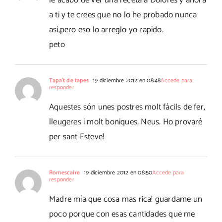
le acabo de ver una receta a Dolores y ahora
a ti y te crees que no lo he probado nunca
asi,pero eso lo arreglo yo rapido.
peto
Tapa't de tapes
19 diciembre 2012 en 08:48
Accede para
responder
Aquestes són unes postres molt fàcils de fer,
lleugeres i molt boniques, Neus. Ho provaré
per sant Esteve!
Romescaire
19 diciembre 2012 en 08:50
Accede para
responder
Madre mía que cosa mas rica! guardame un
poco porque con esas cantidades que me