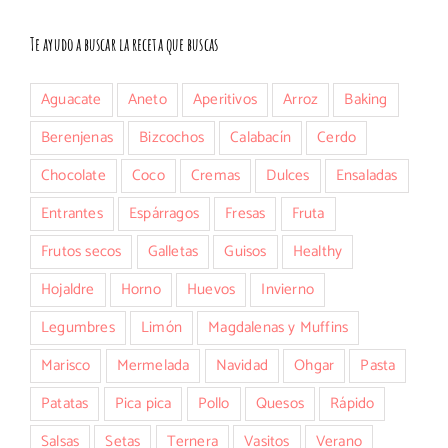
Te ayudo a buscar la receta que buscas
Aguacate
Aneto
Aperitivos
Arroz
Baking
Berenjenas
Bizcochos
Calabacín
Cerdo
Chocolate
Coco
Cremas
Dulces
Ensaladas
Entrantes
Espárragos
Fresas
Fruta
Frutos secos
Galletas
Guisos
Healthy
Hojaldre
Horno
Huevos
Invierno
Legumbres
Limón
Magdalenas y Muffins
Marisco
Mermelada
Navidad
Ohgar
Pasta
Patatas
Pica pica
Pollo
Quesos
Rápido
Salsas
Setas
Ternera
Vasitos
Verano