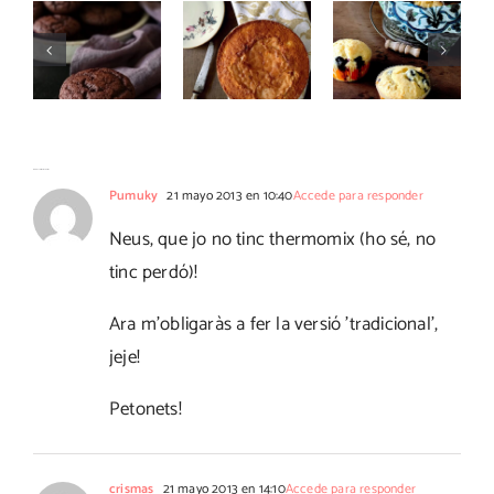
de
de mató y
con nata
chocolate
arándanos
con
súper
con
Thermomix
esponjosos
Thermomix
No hay comentarios
Pumuky
21 mayo 2013 en 10:40
Accede para responder
Neus, que jo no tinc thermomix (ho sé, no
tinc perdó)!
Ara m'obligaràs a fer la versió 'tradicional',
jeje!
Petonets!
crismas
21 mayo 2013 en 14:10
Accede para responder