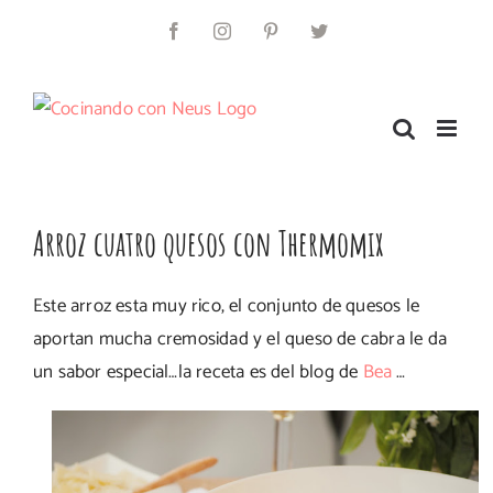
Saltar
al
Facebook
Instagram
Pinterest
Twitter
contenido
Arroz cuatro quesos con Thermomix
Este arroz esta muy rico, el conjunto de quesos le
aportan mucha cremosidad y el queso de cabra le da
un sabor especial…la receta es del blog de
Bea
…