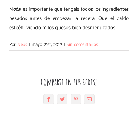
N
ota
: es importante que tengáis todos los ingredientes
pesados antes de empezar la receta. Que el caldo
esteéhirviendo. Y los quesos bien desmenuzados.
Por
Neus
|
mayo 21st, 2013
|
Sin comentarios
Comparte en tus redes!
Facebook
Twitter
Pinterest
Correo
electrónico
Muffins
Magdalenas
Bizcocho
Artículos relacionados