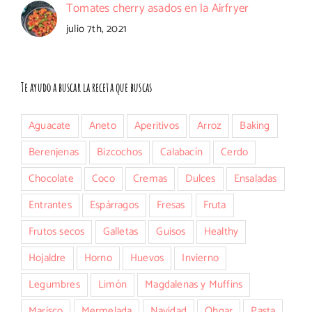
Tomates cherry asados en la Airfryer
julio 7th, 2021
Te ayudo a buscar la receta que buscas
Aguacate
Aneto
Aperitivos
Arroz
Baking
Berenjenas
Bizcochos
Calabacín
Cerdo
Chocolate
Coco
Cremas
Dulces
Ensaladas
Entrantes
Espárragos
Fresas
Fruta
Frutos secos
Galletas
Guisos
Healthy
Hojaldre
Horno
Huevos
Invierno
Legumbres
Limón
Magdalenas y Muffins
Marisco
Mermelada
Navidad
Ohgar
Pasta