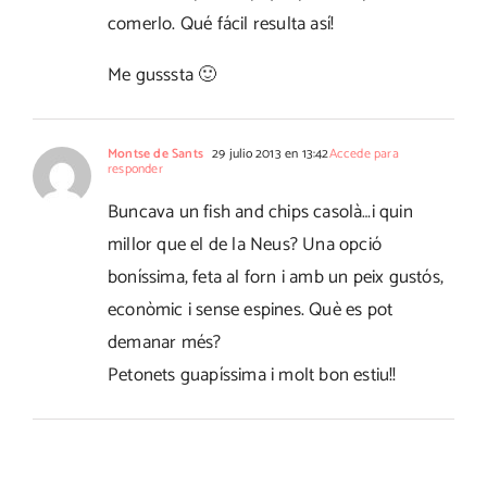
comerlo. Qué fácil resulta así!
Me gusssta 🙂
Montse de Sants
29 julio 2013 en 13:42
Accede para
responder
Buncava un fish and chips casolà…i quin
millor que el de la Neus? Una opció
boníssima, feta al forn i amb un peix gustós,
econòmic i sense espines. Què es pot
demanar més?
Petonets guapíssima i molt bon estiu!!