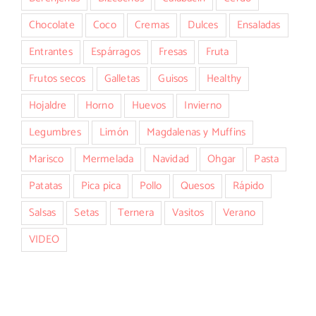
Chocolate
Coco
Cremas
Dulces
Ensaladas
Entrantes
Espárragos
Fresas
Fruta
Frutos secos
Galletas
Guisos
Healthy
Hojaldre
Horno
Huevos
Invierno
Legumbres
Limón
Magdalenas y Muffins
Marisco
Mermelada
Navidad
Ohgar
Pasta
Patatas
Pica pica
Pollo
Quesos
Rápido
Salsas
Setas
Ternera
Vasitos
Verano
VIDEO