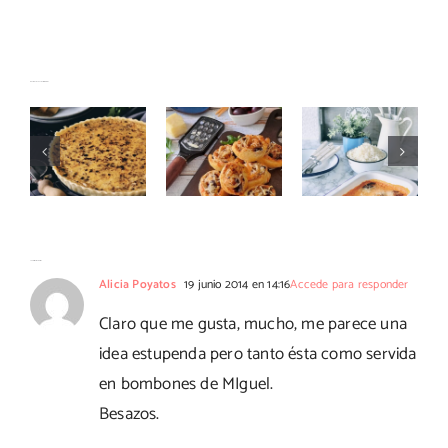
Pimientos
Caracolas
Artículos relacionados
Quiche de
del
de atún y
morcilla y
piquillo
aceitunas
manzana
rellenos
kalamata
de atún
10 Comentarios
Alicia Poyatos
19 junio 2014 en 14:16
Accede para responder
Claro que me gusta, mucho, me parece una
idea estupenda pero tanto ésta como servida
en bombones de MIguel.
Besazos.