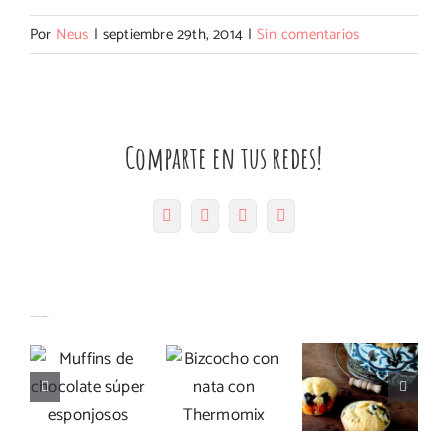
Por
Neus
|
septiembre 29th, 2014
|
Sin comentarios
Comparte en tus redes!
Facebook
Twitter
Pinterest
Correo
electrónico
Muffins
Magdalenas
Bizcocho
Artículos relacionados
de
de mató y
con nata
chocolate
arándanos
con
súper
con