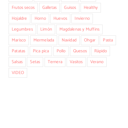
Frutos secos
Galletas
Guisos
Healthy
Hojaldre
Horno
Huevos
Invierno
Legumbres
Limón
Magdalenas y Muffins
Marisco
Mermelada
Navidad
Ohgar
Pasta
Patatas
Pica pica
Pollo
Quesos
Rápido
Salsas
Setas
Ternera
Vasitos
Verano
VIDEO