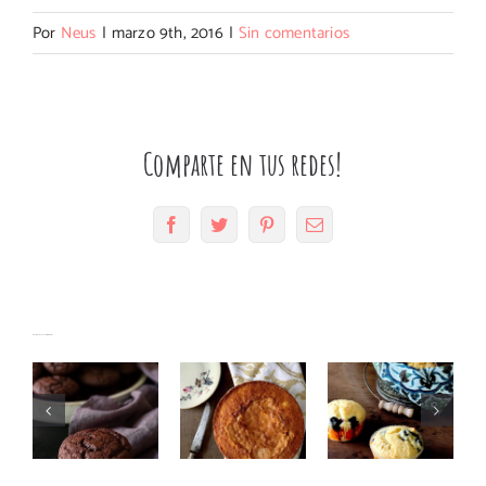
Por
Neus
|
marzo 9th, 2016
|
Sin comentarios
Comparte en tus redes!
Facebook
Twitter
Pinterest
Correo
electrónico
Muffins
Magdalenas
Bizcocho
Artículos relacionados
de
de mató y
con nata
chocolate
arándanos
con
súper
con
Thermomix