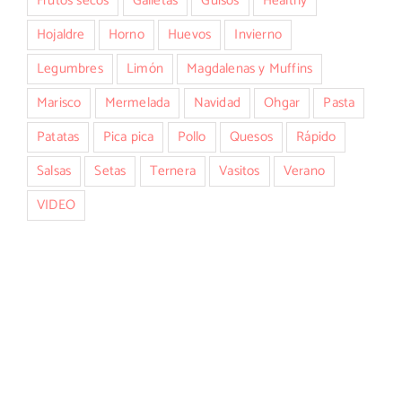
Frutos secos
Galletas
Guisos
Healthy
Hojaldre
Horno
Huevos
Invierno
Legumbres
Limón
Magdalenas y Muffins
Marisco
Mermelada
Navidad
Ohgar
Pasta
Patatas
Pica pica
Pollo
Quesos
Rápido
Salsas
Setas
Ternera
Vasitos
Verano
VIDEO