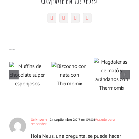
Comparte en tus redes!
Facebook
Twitter
Pinterest
Correo
electrónico
Muffins
Magdalenas
Artículos relacionados
Bizcocho
de
de mató y
con nata
chocolate
arándanos
con
súper
con
Thermomix
esponjosos
Thermomix
No hay comentarios
Unknown
24 septiembre 2017 en 09:04
Accede para
responder
Hola Neus, una pregunta, se puede hacer