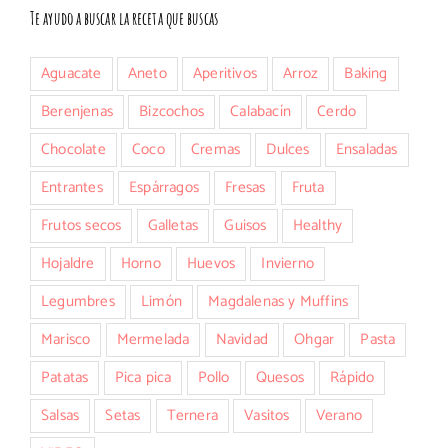
Te ayudo a buscar la receta que buscas
Aguacate
Aneto
Aperitivos
Arroz
Baking
Berenjenas
Bizcochos
Calabacín
Cerdo
Chocolate
Coco
Cremas
Dulces
Ensaladas
Entrantes
Espárragos
Fresas
Fruta
Frutos secos
Galletas
Guisos
Healthy
Hojaldre
Horno
Huevos
Invierno
Legumbres
Limón
Magdalenas y Muffins
Marisco
Mermelada
Navidad
Ohgar
Pasta
Patatas
Pica pica
Pollo
Quesos
Rápido
Salsas
Setas
Ternera
Vasitos
Verano