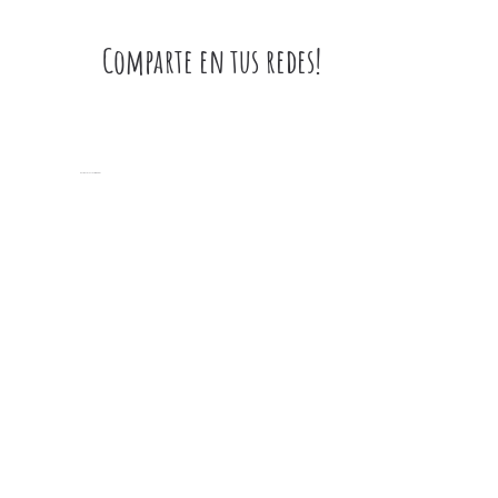
lech
al
Comparte en tus redes!
hor
Artículos relacionados