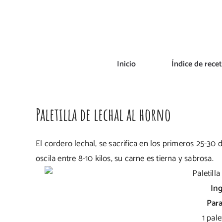
Saltar
al
contenido
Inicio
Índice de rece
Paletilla de lechal al horno
El cordero lechal, se sacrifica en los primeros 25-30
oscila entre 8-10 kilos, su carne es tierna y sabrosa.
In
Para
1 pale