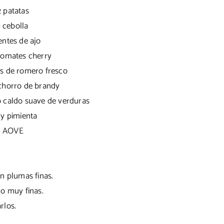
2 patatas
1 cebolla
entes de ajo
 tomates cherry
s de romero fresco
chorro de brandy
 caldo suave de verduras
 y pimienta
AOVE
n plumas finas.
no muy finas.
rlos.