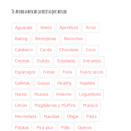
Te ayudo a buscar la receta que buscas
nico
Aguacate
Aneto
Aperitivos
Arroz
Baking
Berenjenas
Bizcochos
Calabacín
Cerdo
Chocolate
Coco
Cremas
Dulces
Ensaladas
Entrantes
Espárragos
Fresas
Fruta
Frutos secos
Galletas
Guisos
Healthy
Hojaldre
Horno
Huevos
Invierno
Legumbres
Limón
Magdalenas y Muffins
Marisco
Mermelada
Navidad
Ohgar
Pasta
Patatas
Pica pica
Pollo
Quesos