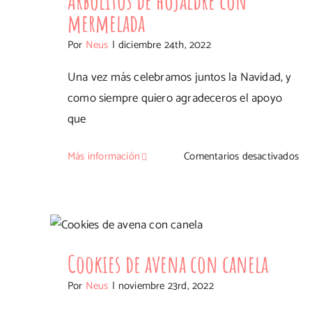
Arbolitos de hojaldre con
de
mermelada
sal
Por
Neus
|
diciembre 24th, 2022
Una vez más celebramos juntos la Navidad, y
como siempre quiero agradeceros el apoyo
que
en
Más información
Comentarios desactivados
Arb
de
hoj
Cookies de avena con canela
co
me
Cookies de avena con canela
Por
Neus
|
noviembre 23rd, 2022