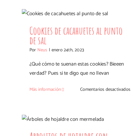
de
Cookies de cacahuetes al punto de sal
ric
y
Cookies de cacahuetes al punto
li
de sal
Por
Neus
|
enero 24th, 2023
¿Qué cómo te suenan estas cookies? Bieeen
verdad? Pues si te digo que no llevan
en
Más información
Comentarios desactivados
Co
de
Arbolitos de hojaldre con
ca
al
mermelada
pu