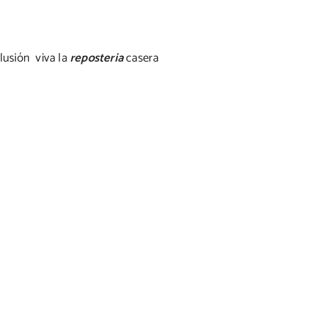
clusión viva la
reposteria
casera
um
ke