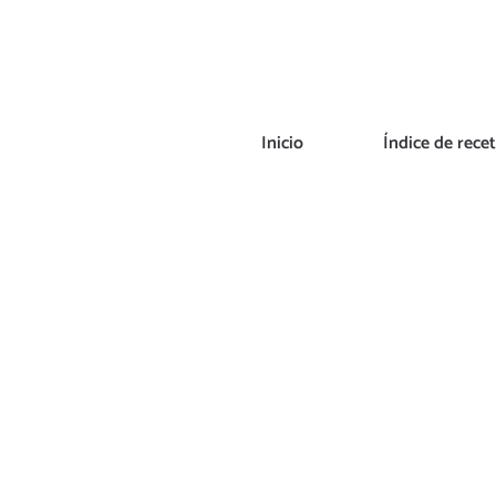
Saltar
al
contenido
Inicio
Índice de rece