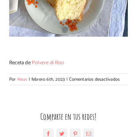
Receta de
Polvere di Riso
en
Por
Neus
|
febrero 6th, 2023
|
Comentarios desactivados
Plum
cake
de
ricotta
Comparte en tus redes!
y
limón
Facebook
Twitter
Pinterest
Correo