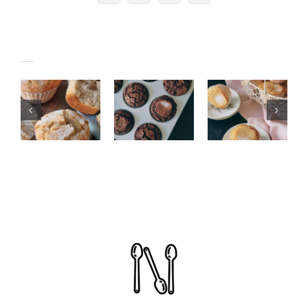
electrónico
Magdalenas
Artículos relacionados
Magdalenas
esponjosas
Magdalenas
de cacao
de lima
de anís
esponjosas
limón