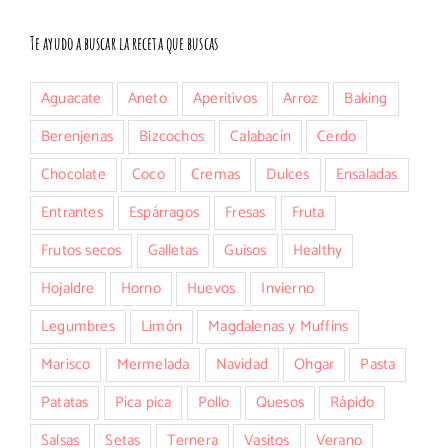
Te ayudo a buscar la receta que buscas
Aguacate
Aneto
Aperitivos
Arroz
Baking
Berenjenas
Bizcochos
Calabacín
Cerdo
Chocolate
Coco
Cremas
Dulces
Ensaladas
Entrantes
Espárragos
Fresas
Fruta
Frutos secos
Galletas
Guisos
Healthy
Hojaldre
Horno
Huevos
Invierno
Legumbres
Limón
Magdalenas y Muffins
Marisco
Mermelada
Navidad
Ohgar
Pasta
Patatas
Pica pica
Pollo
Quesos
Rápido
Salsas
Setas
Ternera
Vasitos
Verano