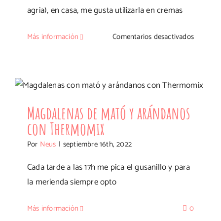
agria), en casa, me gusta utilizarla en cremas
en
Más información
Comentarios desactivados
Muffins
de
Magdalenas de mató y arándanos con
arándan
con
Thermomix
streusel
Magdalenas de mató y arándanos
de
con Thermomix
nueces
Por
Neus
|
septiembre 16th, 2022
Cada tarde a las 17h me pica el gusanillo y para
la merienda siempre opto
Más información
0