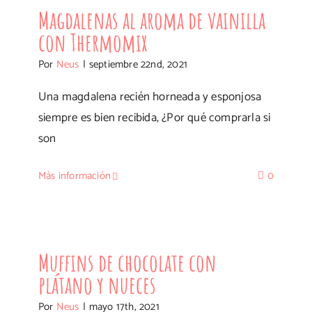
sorpresa
Magdalenas al aroma de vainilla
con Thermomix
Por
Neus
|
septiembre 22nd, 2021
Una magdalena recién horneada y esponjosa
siempre es bien recibida, ¿Por qué comprarla si
son
Más información
0
Muffins de chocolate con plátano y
nueces
Muffins de chocolate con
plátano y nueces
Por
Neus
|
mayo 17th, 2021