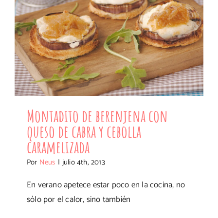
Montadito de berenjena con queso
de cabra y cebolla caramelizada
Montadito de berenjena con
queso de cabra y cebolla
caramelizada
Por
Neus
|
julio 4th, 2013
En verano apetece estar poco en la cocina, no
sólo por el calor, sino también