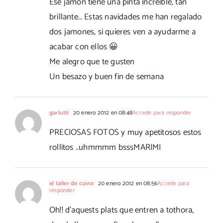
Ese jamón tiene una pinta increíble, tan
brillante… Estas navidades me han regalado
dos jamones, si quieres ven a ayudarme a
acabar con ellos 😀
Me alegro que te gusten
Un besazo y buen fin de semana
garlutti
20 enero 2012 en 08:48
Accede para responder
PRECIOSAS FOTOS y muy apetitosos estos
rollitos ..uhmmmm bsssMARIMI
el taller de cuina
20 enero 2012 en 08:56
Accede para
responder
Oh!! d'aquests plats que entren a tothora,