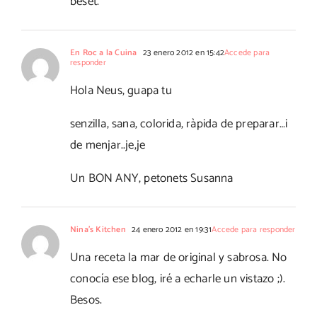
beset.
En Roc a la Cuina
23 enero 2012 en 15:42
Accede para
responder
Hola Neus, guapa tu
senzilla, sana, colorida, ràpida de preparar…i
de menjar..je,je
Un BON ANY, petonets Susanna
Nina's Kitchen
24 enero 2012 en 19:31
Accede para responder
Una receta la mar de original y sabrosa. No
conocía ese blog, iré a echarle un vistazo ;).
Besos.