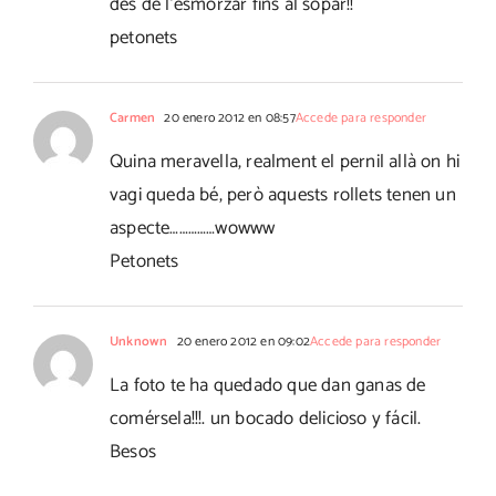
des de l'esmorzar fins al sopar!!
petonets
Carmen
20 enero 2012 en 08:57
Accede para responder
Quina meravella, realment el pernil allà on hi
vagi queda bé, però aquests rollets tenen un
aspecte……………wowww
Petonets
Unknown
20 enero 2012 en 09:02
Accede para responder
La foto te ha quedado que dan ganas de
comérsela!!!. un bocado delicioso y fácil.
Besos