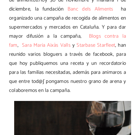
de alimentos.Hoy 30 de noviembre y mañana 1 de
diciembre, la fundación
Banc dels Aliments
ha
organizado una campaña de recogida de alimentos en
supermercados y mercados en Cataluña. Y para dar
mayor difusión a la campaña,
Blogs contra la
fam
,
Sara Maria Aixàs Valls
y
Starbase Starfleet
, han
reunido varios bloguers a través de facebook, para
que hoy publiquemos una receta y un recordatorio
para las familias necesitadas, además para animaros a
que entre tod@∫ pongamos nuestro grano de arena y
colaboremos en la campaña.