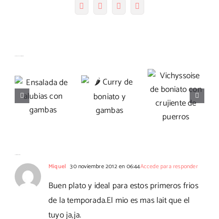
Facebook
Twitter
Pinterest
Correo
electrónico
Vichyssoise
Artículos relacionados
Ensalada
🌶️ Curry
de
de alubias
de
boniato
con
boniato y
con
gambas
gambas
crujiente
de puerros
23 Comentarios
Miquel
30 noviembre 2012 en 06:44
Accede para responder
Buen plato y ideal para estos primeros frios
de la temporada.El mio es mas lait que el
tuyo ja,ja.