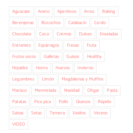
Aguacate
Aneto
Aperitivos
Arroz
Baking
Berenjenas
Bizcochos
Calabacín
Cerdo
Chocolate
Coco
Cremas
Dulces
Ensaladas
Entrantes
Espárragos
Fresas
Fruta
Frutos secos
Galletas
Guisos
Healthy
Hojaldre
Horno
Huevos
Invierno
Legumbres
Limón
Magdalenas y Muffins
Marisco
Mermelada
Navidad
Ohgar
Pasta
Patatas
Pica pica
Pollo
Quesos
Rápido
Salsas
Setas
Ternera
Vasitos
Verano
VIDEO