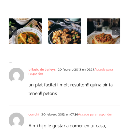
Solomillo
Jamoncitos
Timbal de
Artículos relacionados
con
de pollo
butifarra
gorgonzola
con coco
con puré
al Pedro
y curry
de patatas
Ximénez
29 Comentarios
trifasic de baileys
20 febrero 2013 en 07:23
Accede para
responder
un plat facilet i molt resulton!! quina pinta
tenen!! petons
conchi
20 febrero 2013 en 07:36
Accede para responder
A mi hijo le gustaría comer en tu casa,