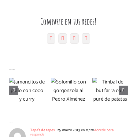
Comparte en tus redes!
Facebook
Twitter
Pinterest
Correo
electrónico
Solomillo
Jamoncitos
Timbal de
Artículos relacionados
con
de pollo
butifarra
gorgonzola
con coco
con puré
al Pedro
y curry
de patatas
Ximénez
21 Comentarios
Tapa't de tapes
25 marzo 2013 en 07:28
Accede para
responder