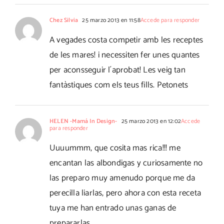
Chez Silvia
25 marzo 2013 en 11:58
Accede para responder
A vegades costa competir amb les receptes
de les mares! i necessiten fer unes quantes
per aconsseguir l´aprobat! Les veig tan
fantàstiques com els teus fills. Petonets
HELEN -Mamá In Design-
25 marzo 2013 en 12:02
Accede
para responder
Uuuummm, que cosita mas rica!!! me
encantan las albondigas y curiosamente no
las preparo muy amenudo porque me da
perecilla liarlas, pero ahora con esta receta
tuya me han entrado unas ganas de
prepararlas…