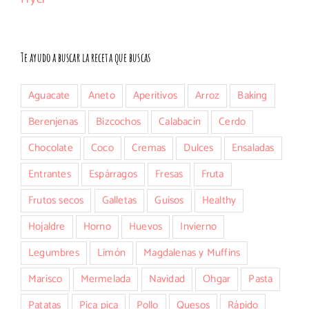
Te ayudo a buscar la receta que buscas
Aguacate
Aneto
Aperitivos
Arroz
Baking
Berenjenas
Bizcochos
Calabacín
Cerdo
Chocolate
Coco
Cremas
Dulces
Ensaladas
Entrantes
Espárragos
Fresas
Fruta
Frutos secos
Galletas
Guisos
Healthy
Hojaldre
Horno
Huevos
Invierno
Legumbres
Limón
Magdalenas y Muffins
Marisco
Mermelada
Navidad
Ohgar
Pasta
Patatas
Pica pica
Pollo
Quesos
Rápido