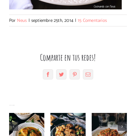
Por
Neus
|
septiembre 25th, 2014
|
15 Comentarios
Comparte en tus redes!
Facebook
Twitter
Pinterest
Correo
electrónico
Solomillo
Jamoncitos
Timbal de
Artículos relacionados
con
de pollo
butifarra
gorgonzola
con coco
con puré