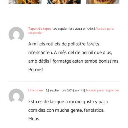
al Pedro
y curry
de patatas
Ximénez
15 Comentarios
Tapa't de tapes
25 septiembre 2014 en 06:48
Accede para
responder
A mi, els rotllets de pollastre farcits
m'encanten. A més del de pernil que dius,
amb dàtils i formatge estan també boníssims.
Petons!
Unknown
25 septiembre 2014 en 11:15
Accede para responder
Esta es de las que a mi me gusta y para
comidas con mucha gente, fantástica.
Muas