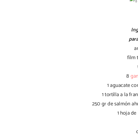
In
para
a
film
8
ga
1 aguacate co
1 tortilla a la f
250 gr de salmón ah
1 hoja de 