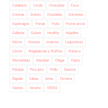
Calabacín
Cerdo
Chocolate
Coco
Cremas
Dulces
Ensaladas
Entrantes
Espárragos
Fresas
Fruta
Frutos secos
Galletas
Guisos
Healthy
Hojaldre
Horno
Huevos
Invierno
Legumbres
Limón
Magdalenas y Muffins
Marisco
Mermelada
Navidad
Ohgar
Pasta
Patatas
Pica pica
Pollo
Quesos
Rápido
Salsas
Setas
Ternera
Vasitos
Verano
VIDEO