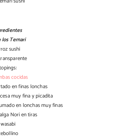
gredientes
 los Temari
rroz sushi
 transparente
topings:
mbas cocidas
rtado en finas lonchas
rancesa muy fina y picadita
umado en lonchas muy finas
alga Nori en tiras
wasabi
cebollino