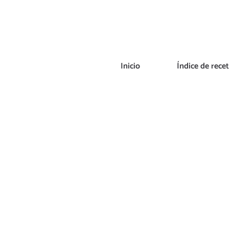
Saltar
al
contenido
Inicio
Índice de rece