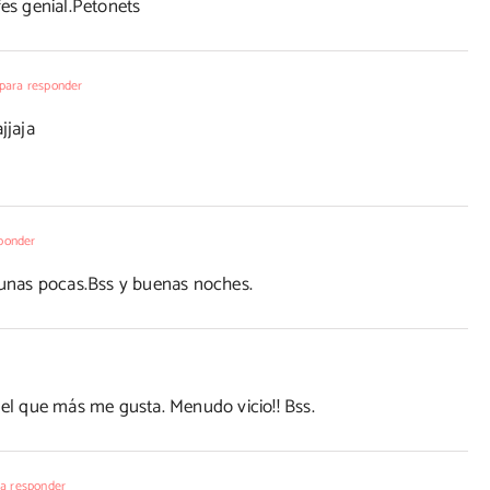
fes genial.Petonets
para responder
jjaja
ponder
unas pocas.Bss y buenas noches.
 el que más me gusta. Menudo vicio!! Bss.
a responder