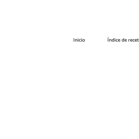
Saltar
al
contenido
Inicio
Índice de rece