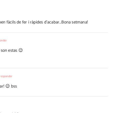
 ben fàcils de fer i ràpides d'acabar…Bona setmana!
onder
 son estas 😉
responder
ar! 😉 bss