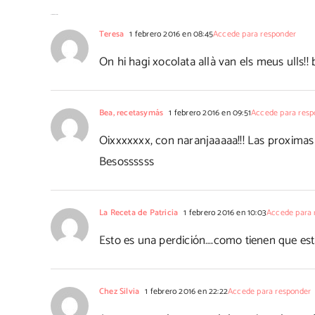
8 Comentarios
Teresa
1 febrero 2016 en 08:45
Accede para responder
On hi hagi xocolata allà van els meus ulls!!
Bea, recetasymás
1 febrero 2016 en 09:51
Accede para resp
Oixxxxxxx, con naranjaaaaa!!! Las proximas
Besossssss
La Receta de Patricia
1 febrero 2016 en 10:03
Accede para 
Esto es una perdición….como tienen que est
Chez Silvia
1 febrero 2016 en 22:22
Accede para responder