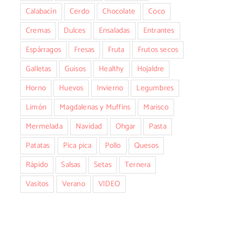
Calabacín
Cerdo
Chocolate
Coco
Cremas
Dulces
Ensaladas
Entrantes
Espárragos
Fresas
Fruta
Frutos secos
Galletas
Guisos
Healthy
Hojaldre
Horno
Huevos
Invierno
Legumbres
Limón
Magdalenas y Muffins
Marisco
Mermelada
Navidad
Ohgar
Pasta
Patatas
Pica pica
Pollo
Quesos
Rápido
Salsas
Setas
Ternera
Vasitos
Verano
VIDEO