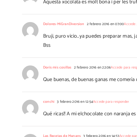
Aquesta xocolata es molt bona i per les tru
Dolores-MiGranDiversion
2 febrero 2016 en 07:00
Accede 
Bruji, puro vicio…ya puedes preparar mas, ja
Bss
Doris mis cosillas
2 febrero 2016 en 22:06
Accede para res
Que buenas, de buenas ganas me comería 
conchi
3 febrero 2016 en 12:54
Accede para responder
Qué ricas!! A mi elchocolate con naranja es
Las Recetas de Manans
3 febrero 2016 en 14:53
Accede par