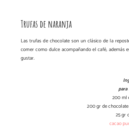
Trufas de naranja
Las trufas de chocolate son un clásico de la repos
comer como dulce acompañando el café, además es u
gustar.
In
para 
200 ml
200 gr de chocolat
25 gr 
cacao pur