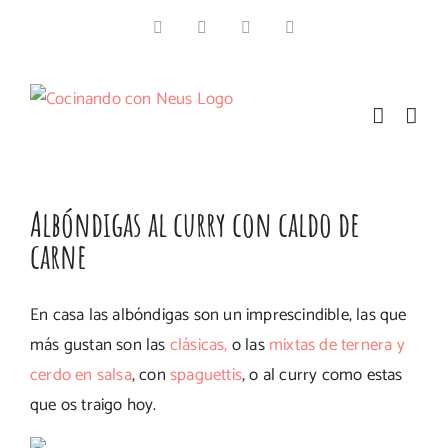
Saltar
Facebook
Instagram
Pinterest
Twitter
al
contenido
Albóndigas al curry con caldo de
carne
En casa las albóndigas son un imprescindible, las que
más gustan son las
clásicas,
o las
mixtas de ternera y
cerdo en salsa
, con
spaguettis
, o al curry como estas
que os traigo hoy.