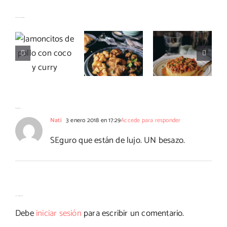
Solomillo
Jamoncitos
Timbal de
Artículos relacionados
con
de pollo
butifarra
gorgonzola
con coco
con puré
al Pedro
y curry
de patatas
Ximénez
Un comentario
Nati
3 enero 2018 en 17:29
Accede para responder
SEguro que están de lujo. UN besazo.
Deja tu comentario
Debe
iniciar sesión
para escribir un comentario.